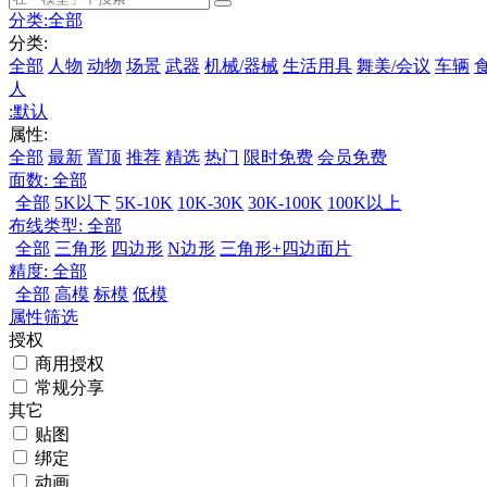
分类:
全部
分类:
全部
人物
动物
场景
武器
机械/器械
生活用具
舞美/会议
车辆
人
:
默认
属性:
全部
最新
置顶
推荐
精选
热门
限时免费
会员免费
面数:
全部
全部
5K以下
5K-10K
10K-30K
30K-100K
100K以上
布线类型:
全部
全部
三角形
四边形
N边形
三角形+四边面片
精度:
全部
全部
高模
标模
低模
属性筛选
授权
商用授权
常规分享
其它
贴图
绑定
动画