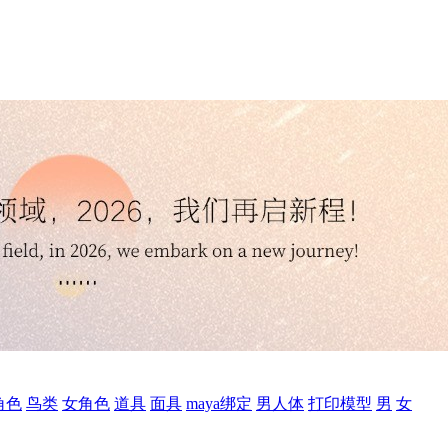
角色
鸟类
女角色
道具
面具
maya绑定
男人体
打印模型
男
女