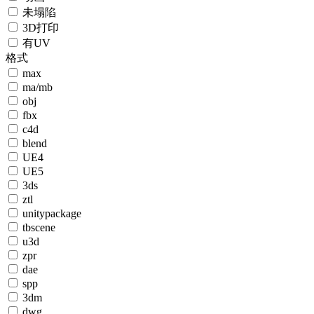
未塌陷
3D打印
有UV
格式
max
ma/mb
obj
fbx
c4d
blend
UE4
UE5
3ds
ztl
unitypackage
tbscene
u3d
zpr
dae
spp
3dm
dwg