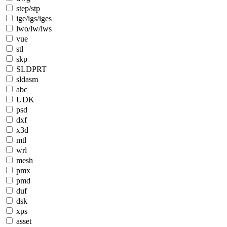
step/stp
ige/igs/iges
lwo/lw/lws
vue
stl
skp
SLDPRT
sldasm
abc
UDK
psd
dxf
x3d
mtl
wrl
mesh
pmx
pmd
duf
dsk
xps
asset