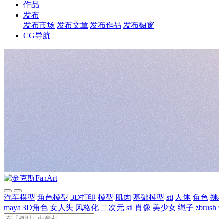
作品
发布
发布市场
发布文章
发布作品
发布橱窗
CG导航
汽车模型
角色模型
3D打印
模型
肌肉
基础模型
stl
人体
角色
裸
maya
3D角色
女人头
风格化
二次元
stl
肖像
美少女
绳子
zbrush