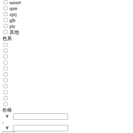
uasset
spm
zprj
glb
ply
其他
色系
价格
￥
-
￥