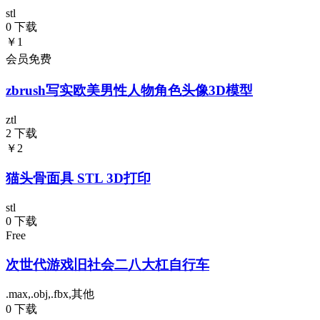
stl
0 下载
￥1
会员免费
zbrush写实欧美男性人物角色头像3D模型
ztl
2 下载
￥2
猫头骨面具 STL 3D打印
stl
0 下载
Free
次世代游戏旧社会二八大杠自行车
.max,.obj,.fbx,其他
0 下载