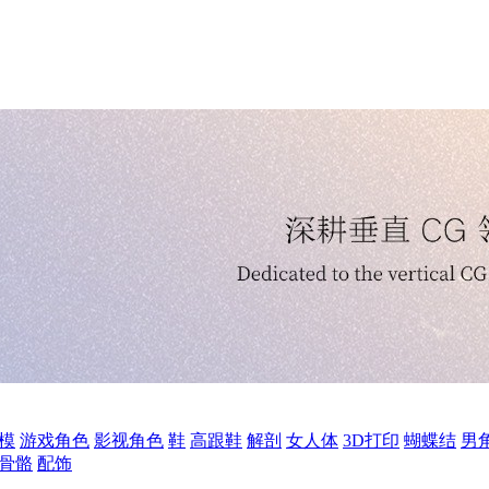
模
游戏角色
影视角色
鞋
高跟鞋
解剖
女人体
3D打印
蝴蝶结
男
骨骼
配饰