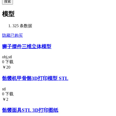
搜索
模型
325 条数据
隐藏已购买
狮子摆件三维立体模型
obj,stl
0 下载
￥20
骷髅机甲骨骼3D打印模型 STL
stl
0 下载
￥2
骷髅面具STL 3D打印图纸