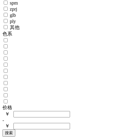
spm
zprj
glb
ply
其他
色系
价格
￥
-
￥
搜索