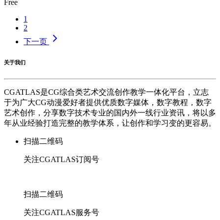
Free
1
2
下一页
关于我们
CGATLAS是CG综合类艺术交流创作教学一体化平台，立志
于为广大CG动漫爱好者提供优质数字媒体，数字教程，数字
艺术创作，分享数字技术专业的国内外一线行业资讯，将以多
年从业经验打造完整的教学体系，让创作和学习变的更容易。
扫描二维码
关注CGATLAS订阅号
扫描二维码
关注CGATLAS服务号