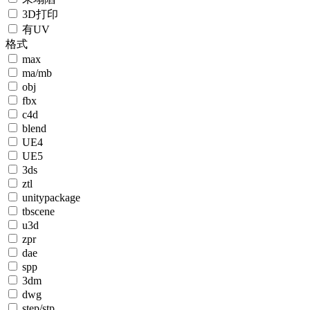
3D打印
有UV
格式
max
ma/mb
obj
fbx
c4d
blend
UE4
UE5
3ds
ztl
unitypackage
tbscene
u3d
zpr
dae
spp
3dm
dwg
step/stp