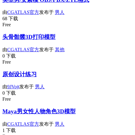
由
CGATLAS官方
发布于
男人
68 下载
Free
头骨骷髅3D打印模型
由
CGATLAS官方
发布于
其他
0 下载
Free
原创设计练习
由
9JVojt
发布于
男人
0 下载
Free
Maya男女性人物角色3D模型
由
CGATLAS官方
发布于
男人
1 下载