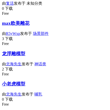
由
复活
发布于
未知分类
0 下载
Free
max欧美雕花
由
R5yWxp
发布于
场景部件
3 下载
Free
龙浮雕模型
由
北海先生
发布于
神话类
2 下载
Free
小老虎模型
由
北海先生
发布于
哺乳
0 下载
Free