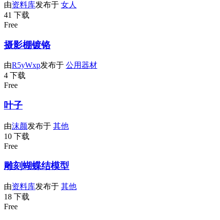
由
资料库
发布于
女人
41 下载
Free
摄影棚镀铬
由
R5yWxp
发布于
公用器材
4 下载
Free
叶子
由
沫颜
发布于
其他
10 下载
Free
雕刻蝴蝶结模型
由
资料库
发布于
其他
18 下载
Free