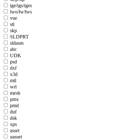
ige/igs/iges
lwo/lw/lws
vue
stl
skp
SLDPRT
sldasm
abc
UDK
psd
dxf
x3d
mtl
wrl
mesh
pmx
pmd
duf
dsk
xps
asset
uasset