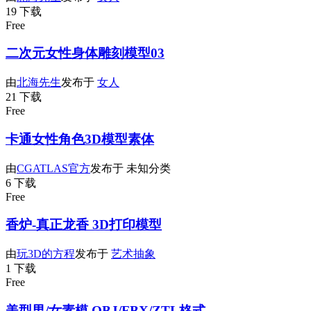
19 下载
Free
二次元女性身体雕刻模型03
由
北海先生
发布于
女人
21 下载
Free
卡通女性角色3D模型素体
由
CGATLAS官方
发布于
未知分类
6 下载
Free
香炉-真正龙香 3D打印模型
由
玩3D的方程
发布于
艺术抽象
1 下载
Free
美型男/女素模 OBJ/FBX/ZTL格式