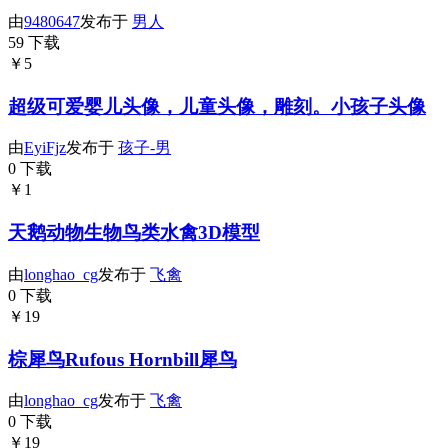
由
9480647
发布于
男人
59 下载
￥5
超级可爱婴儿头像，儿童头像，雕刻。小孩子头像
由
EyiFjz
发布于
孩子-男
0 下载
￥1
天鹅动物生物鸟类水禽3D模型
由
longhao_cg
发布于
飞禽
0 下载
￥19
棕犀鸟Rufous Hornbill犀鸟
由
longhao_cg
发布于
飞禽
0 下载
￥19