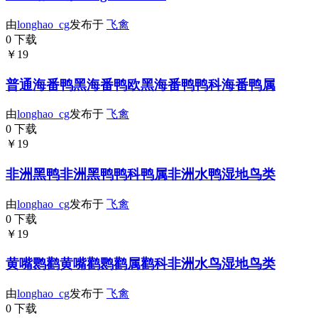
由
longhao_cg
发布于
飞禽
0 下载
￥19
普通海番鸭黑海番鸭欧黑海番鸭鸭科海番鸭属
由
longhao_cg
发布于
飞禽
0 下载
￥19
非洲黑鸭非洲黑鸭鸭科鸭属非洲水鸭湿地鸟类
由
longhao_cg
发布于
飞禽
0 下载
￥19
黄嘴鹮鹳黄嘴鹳鹮鹳属鹳科非洲水鸟湿地鸟类
由
longhao_cg
发布于
飞禽
0 下载