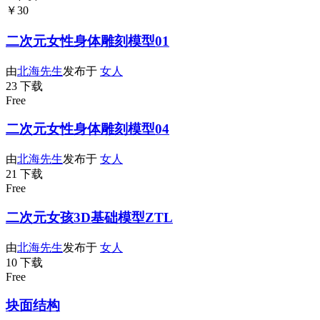
￥30
二次元女性身体雕刻模型01
由
北海先生
发布于
女人
23 下载
Free
二次元女性身体雕刻模型04
由
北海先生
发布于
女人
21 下载
Free
二次元女孩3D基础模型ZTL
由
北海先生
发布于
女人
10 下载
Free
块面结构