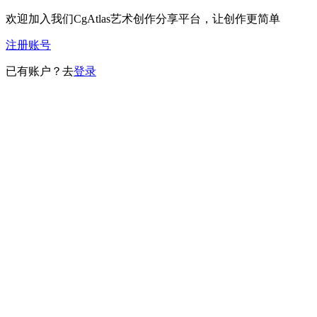
欢迎加入我们CgAtlas艺术创作分享平台，让创作更简单
注册账号
已有账户？去
登录