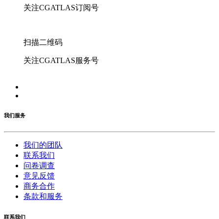
关注CGATLAS订阅号
扫描二维码
关注CGATLAS服务号
我们服务
我们的团队
联系我们
问卷调查
意见反馈
商务合作
条款和服务
联系我们