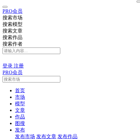
PRO会员
搜索市场
搜索模型
搜索文章
搜索作品
搜索作者
登录
注册
PRO会员
首页
市场
模型
文章
作品
图搜
发布
发布市场
发布文章
发布作品