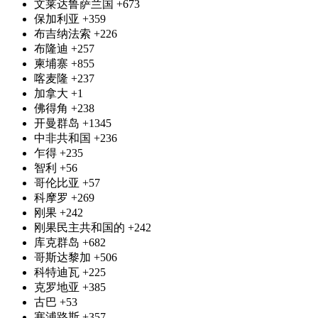
文莱达鲁萨兰国
+673
保加利亚
+359
布吉纳法索
+226
布隆迪
+257
柬埔寨
+855
喀麦隆
+237
加拿大
+1
佛得角
+238
开曼群岛
+1345
中非共和国
+236
乍得
+235
智利
+56
哥伦比亚
+57
科摩罗
+269
刚果
+242
刚果民主共和国的
+242
库克群岛
+682
哥斯达黎加
+506
科特迪瓦
+225
克罗地亚
+385
古巴
+53
塞浦路斯
+357