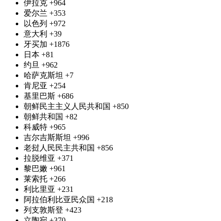
伊拉克
+964
爱尔兰
+353
以色列
+972
意大利
+39
牙买加
+1876
日本
+81
约旦
+962
哈萨克斯坦
+7
肯尼亚
+254
基里巴斯
+686
朝鲜民主主义人民共和国
+850
朝鲜共和国
+82
科威特
+965
吉尔吉斯斯坦
+996
老挝人民民主共和国
+856
拉脱维亚
+371
黎巴嫩
+961
莱索托
+266
利比里亚
+231
阿拉伯利比亚民众国
+218
列支敦斯登
+423
立陶宛
+370