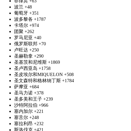
菲律宾
+63
波兰
+48
葡萄牙
+351
波多黎各
+1787
卡塔尔
+974
团聚
+262
罗马尼亚
+40
俄罗斯联邦
+70
卢旺达
+250
圣赫勒拿
+290
圣基茨和尼维斯
+1869
圣卢西亚岛
+1758
圣皮埃尔和MIQUELON
+508
圣文森特和格林纳丁斯
+1784
萨摩亚
+684
圣马力诺
+378
圣多美和王子
+239
沙特阿拉伯
+966
塞内加尔
+221
塞舌尔
+248
塞拉利昂
+232
斯洛伐克
+421