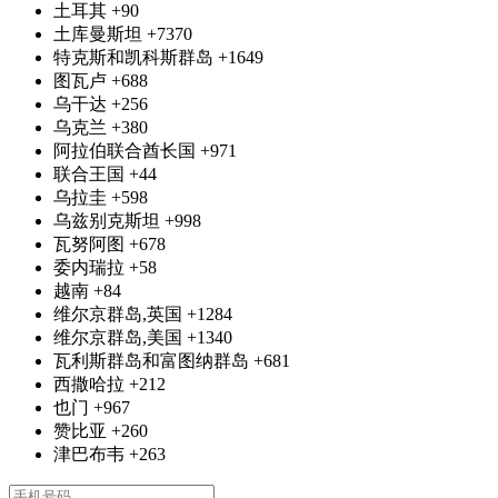
土耳其
+90
土库曼斯坦
+7370
特克斯和凯科斯群岛
+1649
图瓦卢
+688
乌干达
+256
乌克兰
+380
阿拉伯联合酋长国
+971
联合王国
+44
乌拉圭
+598
乌兹别克斯坦
+998
瓦努阿图
+678
委内瑞拉
+58
越南
+84
维尔京群岛,英国
+1284
维尔京群岛,美国
+1340
瓦利斯群岛和富图纳群岛
+681
西撒哈拉
+212
也门
+967
赞比亚
+260
津巴布韦
+263