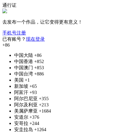
通行证
去发布一个作品，让它变得更有意义！
手机号注册
已有账号？
现在登录
+86
中国大陆
+86
中国香港
+852
中国澳门
+853
中国台湾
+886
美国
+1
新加坡
+65
阿富汗
+93
阿尔巴尼亚
+355
阿尔及利亚
+213
美属萨摩亚
+1684
安道尔
+376
安哥拉
+244
安圭拉岛
+1264