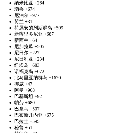
纳米比亚
+264
瑙鲁
+674
尼泊尔
+977
荷兰
+31
荷属安的列斯群岛
+599
新喀里多尼亚
+687
新西兰
+64
尼加拉瓜
+505
尼日尔
+227
尼日利亚
+234
纽埃岛
+683
诺福克岛
+672
北马里亚纳群岛
+1670
挪威
+47
阿曼
+968
巴基斯坦
+92
帕劳
+680
巴拿马
+507
巴布新几内亚
+675
巴拉圭
+595
秘鲁
+51