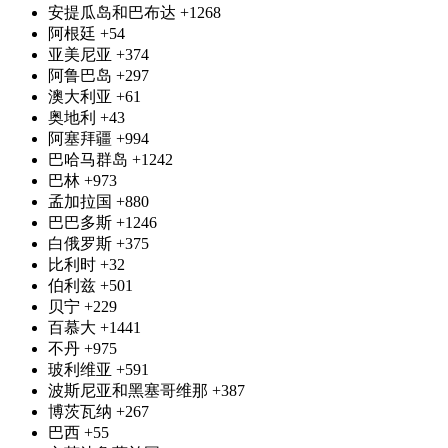
安提瓜岛和巴布达
+1268
阿根廷
+54
亚美尼亚
+374
阿鲁巴岛
+297
澳大利亚
+61
奥地利
+43
阿塞拜疆
+994
巴哈马群岛
+1242
巴林
+973
孟加拉国
+880
巴巴多斯
+1246
白俄罗斯
+375
比利时
+32
伯利兹
+501
贝宁
+229
百慕大
+1441
不丹
+975
玻利维亚
+591
波斯尼亚和黑塞哥维那
+387
博茨瓦纳
+267
巴西
+55