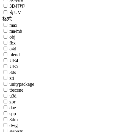
3D打印
有UV
格式
max
ma/mb
obj
fbx
c4d
blend
UE4
UE5
3ds
ztl
unitypackage
tbscene
u3d
zpr
dae
spp
3dm
dwg
step/stp