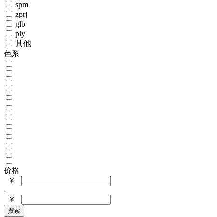
spm
zprj
glb
ply
其他
色系
价格
￥
-
￥
搜索