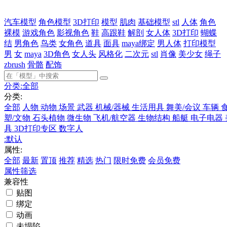
汽车模型
角色模型
3D打印
模型
肌肉
基础模型
stl
人体
角色
裸模
游戏角色
影视角色
鞋
高跟鞋
解剖
女人体
3D打印
蝴蝶
结
男角色
鸟类
女角色
道具
面具
maya绑定
男人体
打印模型
男
女
maya
3D角色
女人头
风格化
二次元
stl
肖像
美少女
绳子
zbrush
骨骼
配饰
分类:
全部
分类:
全部
人物
动物
场景
武器
机械/器械
生活用具
舞美/会议
车辆
塑/文物
石头植物
微生物
飞机/航空器
生物结构
船艇
电子电器
具
3D打印专区
数字人
:
默认
属性:
全部
最新
置顶
推荐
精选
热门
限时免费
会员免费
属性筛选
兼容性
贴图
绑定
动画
未塌陷