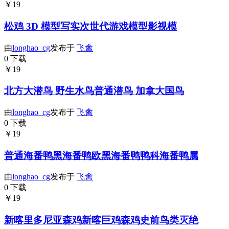
￥19
松鸡 3D 模型写实次世代游戏模型影视模
由
longhao_cg
发布于
飞禽
0 下载
￥19
北方大潜鸟 野生水鸟普通潜鸟 加拿大国鸟
由
longhao_cg
发布于
飞禽
0 下载
￥19
普通海番鸭黑海番鸭欧黑海番鸭鸭科海番鸭属
由
longhao_cg
发布于
飞禽
0 下载
￥19
新喀里多尼亚森鸡新喀巨鸡森鸡史前鸟类灭绝