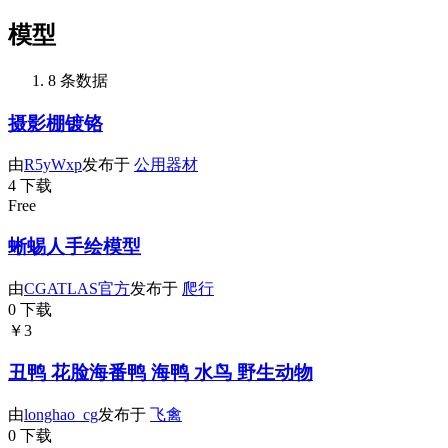
模型
8 条数据
摄影棚镀铬
由
R5yWxp
发布于
公用器材
4 下载
Free
蜥蜴人手绘模型
由
CGATLAS官方
发布于
爬行
0 下载
￥3
丑鸭 花脸海番鸭 海鸭 水鸟 野生动物
由
longhao_cg
发布于
飞禽
0 下载