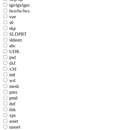
ige/igs/iges
lwo/lw/lws
vue
stl
skp
SLDPRT
sldasm
abc
UDK
psd
dxf
x3d
mtl
wrl
mesh
pmx
pmd
duf
dsk
xps
asset
uasset