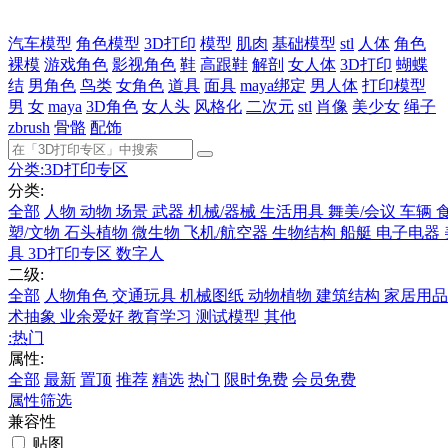
汽车模型
角色模型
3D打印
模型
肌肉
基础模型
stl
人体
角色
裸模
游戏角色
影视角色
鞋
高跟鞋
解剖
女人体
3D打印
蝴蝶
结
男角色
鸟类
女角色
道具
面具
maya绑定
男人体
打印模型
男
女
maya
3D角色
女人头
风格化
二次元
stl
肖像
美少女
绳子
zbrush
骨骼
配饰
分类:
3D打印专区
分类:
全部
人物
动物
场景
武器
机械/器械
生活用具
舞美/会议
车辆
塑/文物
石头植物
微生物
飞机/航空器
生物结构
船艇
电子电器
具
3D打印专区
数字人
二级:
全部
人物角色
交通玩具
机械图纸
动物植物
建筑结构
家居用
术抽象
业余爱好
教育学习
测试模型
其他
:
热门
属性:
全部
最新
置顶
推荐
精选
热门
限时免费
会员免费
属性筛选
兼容性
贴图