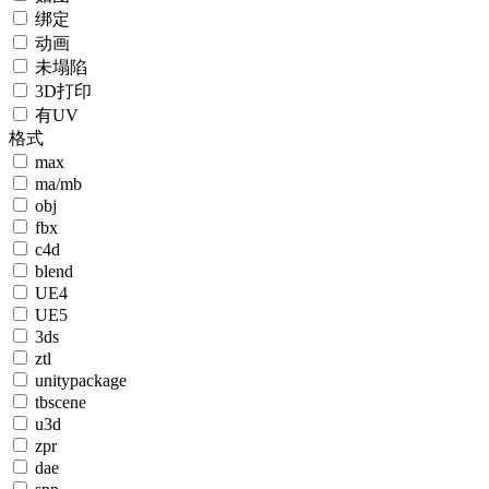
绑定
动画
未塌陷
3D打印
有UV
格式
max
ma/mb
obj
fbx
c4d
blend
UE4
UE5
3ds
ztl
unitypackage
tbscene
u3d
zpr
dae