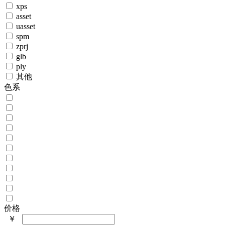
xps
asset
uasset
spm
zprj
glb
ply
其他
色系
价格
￥