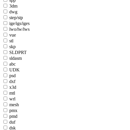
spp
3dm
dwg
step/stp
ige/igs/iges
lwo/lw/lws
vue
stl
skp
SLDPRT
sldasm
abc
UDK
psd
dxf
x3d
mtl
wrl
mesh
pmx
pmd
duf
dsk