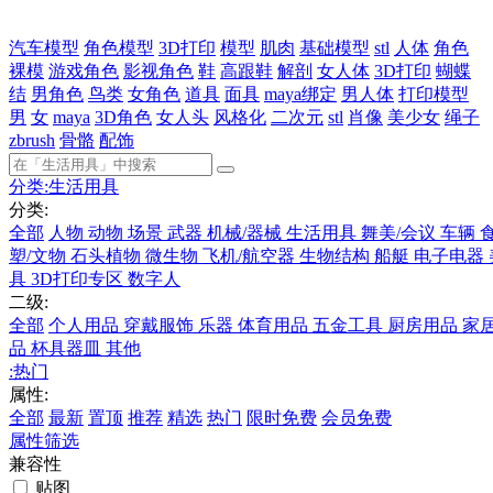
汽车模型
角色模型
3D打印
模型
肌肉
基础模型
stl
人体
角色
裸模
游戏角色
影视角色
鞋
高跟鞋
解剖
女人体
3D打印
蝴蝶
结
男角色
鸟类
女角色
道具
面具
maya绑定
男人体
打印模型
男
女
maya
3D角色
女人头
风格化
二次元
stl
肖像
美少女
绳子
zbrush
骨骼
配饰
分类:
生活用具
分类:
全部
人物
动物
场景
武器
机械/器械
生活用具
舞美/会议
车辆
塑/文物
石头植物
微生物
飞机/航空器
生物结构
船艇
电子电器
具
3D打印专区
数字人
二级:
全部
个人用品
穿戴服饰
乐器
体育用品
五金工具
厨房用品
家
品
杯具器皿
其他
:
热门
属性:
全部
最新
置顶
推荐
精选
热门
限时免费
会员免费
属性筛选
兼容性
贴图