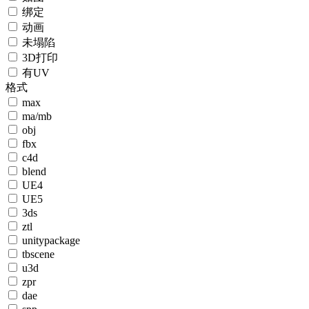
绑定
动画
未塌陷
3D打印
有UV
格式
max
ma/mb
obj
fbx
c4d
blend
UE4
UE5
3ds
ztl
unitypackage
tbscene
u3d
zpr
dae