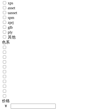
xps
asset
uasset
spm
zprj
glb
ply
其他
色系
价格
￥