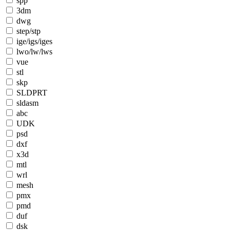
spp
3dm
dwg
step/stp
ige/igs/iges
lwo/lw/lws
vue
stl
skp
SLDPRT
sldasm
abc
UDK
psd
dxf
x3d
mtl
wrl
mesh
pmx
pmd
duf
dsk