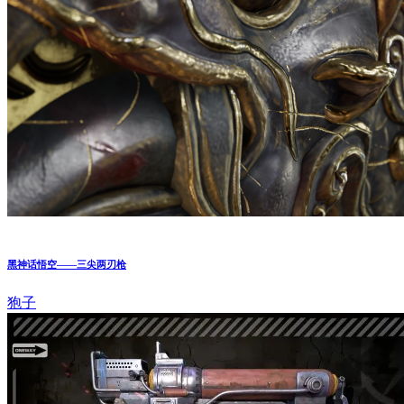
黑神话悟空——三尖两刃枪
狍子