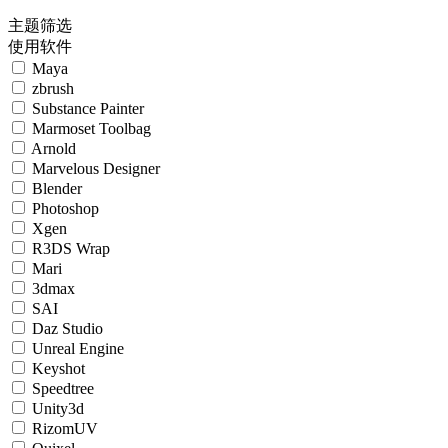
主题筛选
使用软件
Maya
zbrush
Substance Painter
Marmoset Toolbag
Arnold
Marvelous Designer
Blender
Photoshop
Xgen
R3DS Wrap
Mari
3dmax
SAI
Daz Studio
Unreal Engine
Keyshot
Speedtree
Unity3d
RizomUV