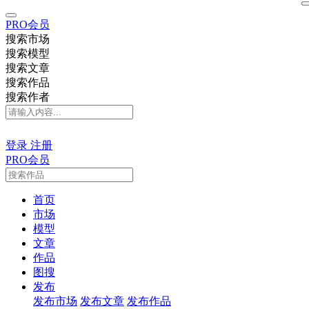
PRO会员
搜索市场
搜索模型
搜索文章
搜索作品
搜索作者
登录
注册
PRO会员
首页
市场
模型
文章
作品
图搜
发布
发布市场
发布文章
发布作品