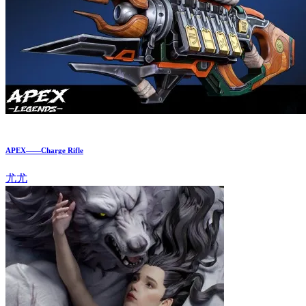
APEX——Charge Rifle
尤尤