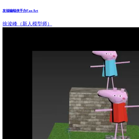
发福蝙蝠侠手办Fan Art
徐浚峰（新人模型师）