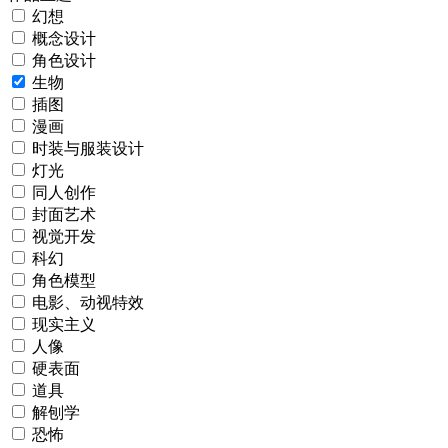
幻想
概念设计
角色设计
生物
插图
漫画
时装与服装设计
灯光
同人创作
封面艺术
视觉开发
科幻
角色模型
电影、动视特效
现实主义
人像
硬表面
道具
解刨学
恐怖