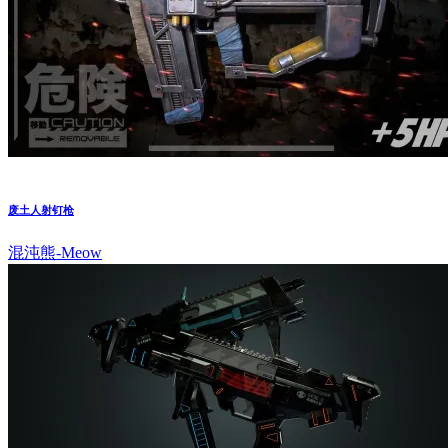
废土人射钉枪
混沌熊-Meow