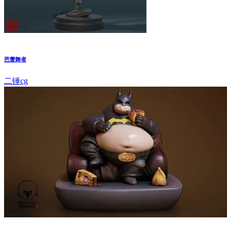
芭蕾舞者
二锤cg