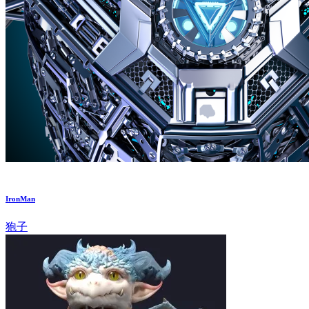
IronMan
狍子