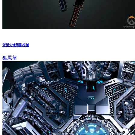
守望先锋黑影枪械
狐尾草