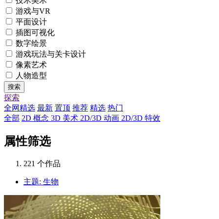
技术美术
游戏与VR
平面设计
插图可视化
数字绘景
游戏玩法与关卡设计
像素艺术
人物造型
搜索
探索
全网精选
最新
置顶
推荐
精选
热门
全部
2D 概念
3D 美术
2D/3D 动画
2D/3D 特效
属性筛选
221 个作品
主题: 生物