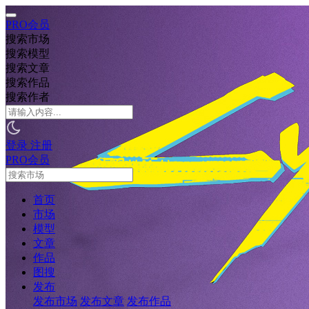
PRO会员
搜索市场
搜索模型
搜索文章
搜索作品
搜索作者
登录
注册
PRO会员
首页
市场
模型
文章
作品
图搜
发布
发布市场
发布文章
发布作品