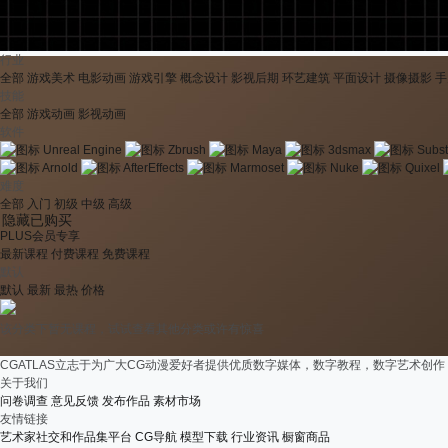
行业
全部
游戏美术
电影动画
游戏引擎
概念设计
影视后期
环艺建筑
平面设计
摄像摄影
手
技能
全部
游戏动画
影视动画
软件
Unreal Engine
Zbrush
Maya
3dsmax
Subst
Arnold
AfterEffects
Marmoset
Nuke
Quixel
难度
全部
入门
初级
中级
高级
隐藏已购买
PLUS会员专享
最新课程
付费课程
免费课程
默认
默认
最新
最热
价格
该分类下暂无课程，试试查看其他分类或许有惊喜
CGATLAS立志于为广大CG动漫爱好者提供优质数字媒体，数字教程，数字艺术
关于我们
问卷调查
意见反馈
发布作品
素材市场
友情链接
艺术家社交和作品集平台
CG导航
模型下载
行业资讯
橱窗商品