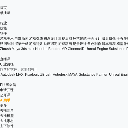
首页
录播课
行业
技能
软件
游戏美术
电影动画
游戏引擎
概念设计
影视后期
环艺建筑
平面设计
摄影摄像
手办雕
贴图绘制
渲染合成
游戏特效
动画绑定
游戏动画
场景设计
角色制作
脚本编程
模型雕
Zbrush
Maya
3ds max
Houdini
Blender
MD
Cinema4D
Unreal Engine
Substance P
直播课
职业路径
想学的软件，这里都有！
Autodesk MAX
Pixologic ZBrush
Autodesk MAYA
Substance Painter
Unreal Eng
PLUS会员
申请开课
公开课
AI助手
更多
去找参考
去找模型
去找素材
去下软件