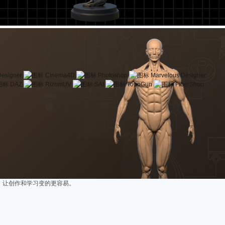
Designer
Cinema4D
Photoshop
Marvelous Designer
DAZ
RizomUV
SAI
TopoGun
FiberShop
，让创作和学习变的更容易。