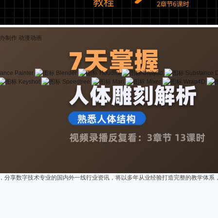
办制作
动漫动画
ance Painter
Blender
Houdini
Unity3d
Substance 
Keyshot
Speedtree
Mari
Mixer
Wrap4D
创作，分享数字技术专业的国内外一线行业资讯，将以多年从业经验打造完整的教学体系