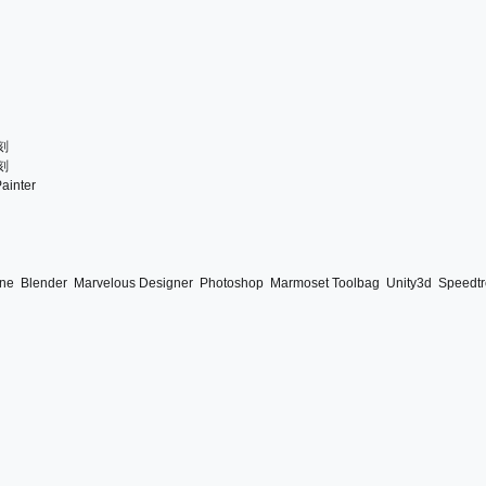
刻
刻
ainter
ine
Blender
Marvelous Designer
Photoshop
Marmoset Toolbag
Unity3d
Speedt