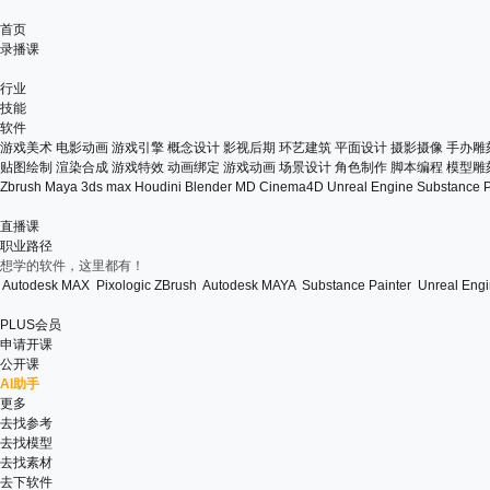
首页
录播课
行业
技能
软件
游戏美术
电影动画
游戏引擎
概念设计
影视后期
环艺建筑
平面设计
摄影摄像
手办雕
贴图绘制
渲染合成
游戏特效
动画绑定
游戏动画
场景设计
角色制作
脚本编程
模型雕
Zbrush
Maya
3ds max
Houdini
Blender
MD
Cinema4D
Unreal Engine
Substance P
直播课
职业路径
想学的软件，这里都有！
Autodesk MAX
Pixologic ZBrush
Autodesk MAYA
Substance Painter
Unreal Eng
PLUS会员
申请开课
公开课
AI助手
更多
去找参考
去找模型
去找素材
去下软件