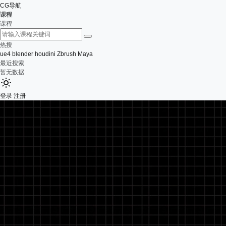
CG导航
课程
课程
热搜
ue4
blender
houdini
Zbrush
Maya
最近搜索
暂无数据
登录
注册