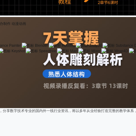
办制作
动漫动画
ance Painter
Blender
Houdini
Unity3d
Substance 
Keyshot
Speedtree
Mari
Mixer
Wrap4D
创作，分享数字技术专业的国内外一线行业资讯，将以多年从业经验打造完整的教学体系