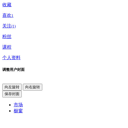
收藏
喜欢
1
关注
(1)
粉丝
课程
个人资料
调整用户封面
向左旋转
向右旋转
保存封面
市场
橱窗