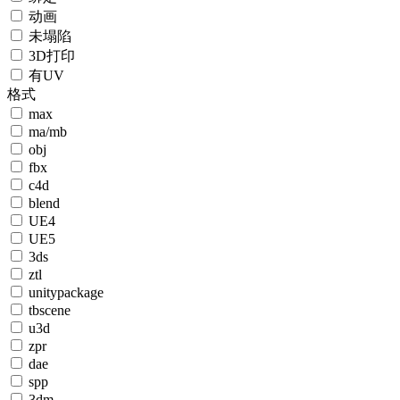
动画
未塌陷
3D打印
有UV
格式
max
ma/mb
obj
fbx
c4d
blend
UE4
UE5
3ds
ztl
unitypackage
tbscene
u3d
zpr
dae
spp
3dm