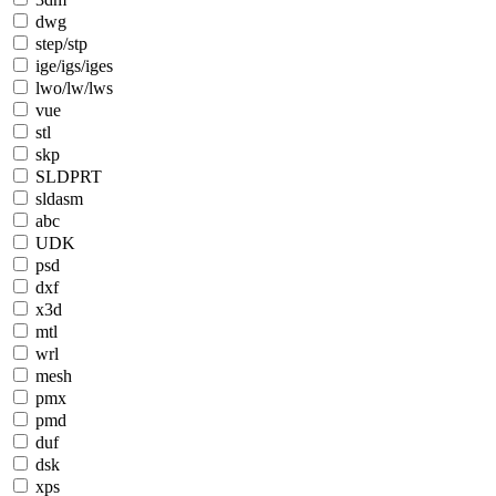
dwg
step/stp
ige/igs/iges
lwo/lw/lws
vue
stl
skp
SLDPRT
sldasm
abc
UDK
psd
dxf
x3d
mtl
wrl
mesh
pmx
pmd
duf
dsk
xps