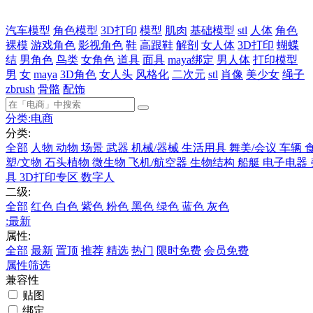
汽车模型
角色模型
3D打印
模型
肌肉
基础模型
stl
人体
角色
裸模
游戏角色
影视角色
鞋
高跟鞋
解剖
女人体
3D打印
蝴蝶
结
男角色
鸟类
女角色
道具
面具
maya绑定
男人体
打印模型
男
女
maya
3D角色
女人头
风格化
二次元
stl
肖像
美少女
绳子
zbrush
骨骼
配饰
分类:
电商
分类:
全部
人物
动物
场景
武器
机械/器械
生活用具
舞美/会议
车辆
塑/文物
石头植物
微生物
飞机/航空器
生物结构
船艇
电子电器
具
3D打印专区
数字人
二级:
全部
红色
白色
紫色
粉色
黑色
绿色
蓝色
灰色
:
最新
属性:
全部
最新
置顶
推荐
精选
热门
限时免费
会员免费
属性筛选
兼容性
贴图
绑定