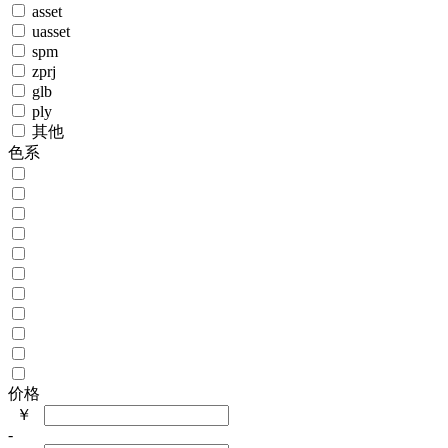
asset
uasset
spm
zprj
glb
ply
其他
色系
价格
￥
-