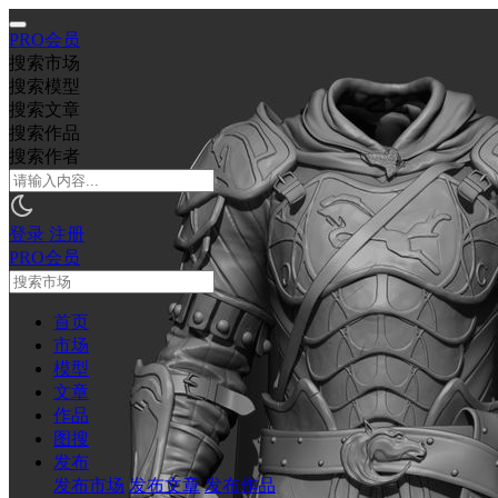
PRO会员
搜索市场
搜索模型
搜索文章
搜索作品
搜索作者
登录
注册
PRO会员
首页
市场
模型
文章
作品
图搜
发布
发布市场
发布文章
发布作品