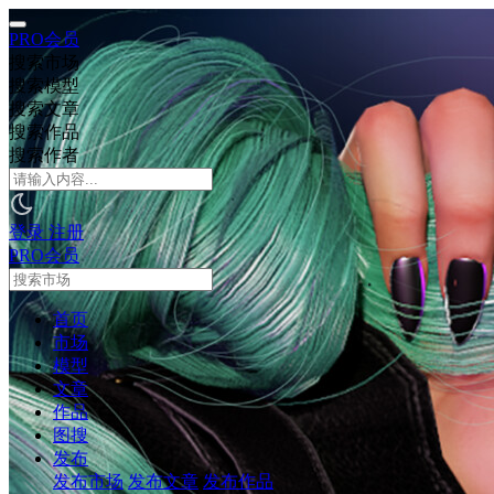
PRO会员
搜索市场
搜索模型
搜索文章
搜索作品
搜索作者
登录
注册
PRO会员
首页
市场
模型
文章
作品
图搜
发布
发布市场
发布文章
发布作品