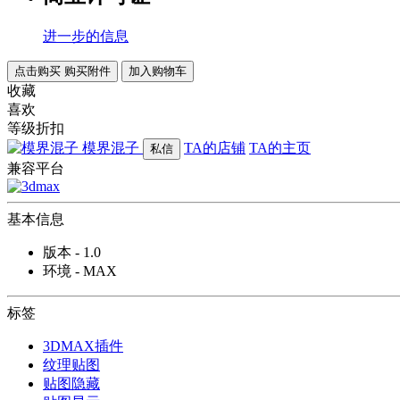
进一步的信息
点击购买
购买附件
加入购物车
收藏
喜欢
等级折扣
模界混子
TA的店铺
TA的主页
私信
兼容平台
基本信息
版本 - 1.0
环境 - MAX
标签
3DMAX插件
纹理贴图
贴图隐藏