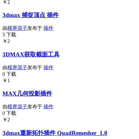
￥2
3dmax 捕捉顶点 插件
由
模界混子
发布于
插件
5 下载
￥2
3DMAX获取截面工具
由
模界混子
发布于
插件
0 下载
￥1
MAX几何投影插件
由
模界混子
发布于
插件
0 下载
￥2
3dmax重新拓扑插件 QuadRemesher_1.0