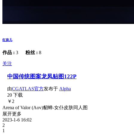
红孩儿
作品 :
3
粉丝 :
8
关注
中国传统图案龙凤贴图122P
由
CGATLAS官方
发布于
Alpha
20 下载
￥2
Arena of Valor (Aov)貂蝉-女仆皮肤同人图
展开更多
2023-1-6 16:02
2
1