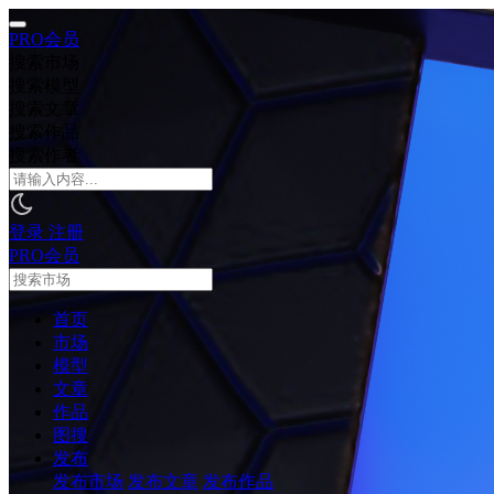
PRO会员
搜索市场
搜索模型
搜索文章
搜索作品
搜索作者
登录
注册
PRO会员
首页
市场
模型
文章
作品
图搜
发布
发布市场
发布文章
发布作品