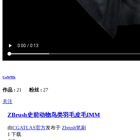
UqW9fh
作品 :
21
粉丝 :
27
关注
ZBrush史前动物鸟类羽毛皮毛IMM
由
CGATLAS官方
发布于
Zbrush笔刷
1 下载