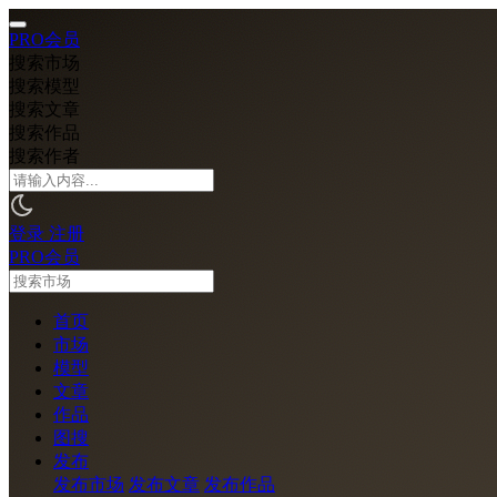
PRO会员
搜索市场
搜索模型
搜索文章
搜索作品
搜索作者
登录
注册
PRO会员
首页
市场
模型
文章
作品
图搜
发布
发布市场
发布文章
发布作品