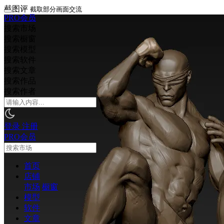
截图评
截取部分画面交流
PRO会员
搜索市场
搜索橱窗
搜索模型
搜索软件
搜索文章
搜索作品
搜索作者
登录
注册
PRO会员
首页
店铺
市场
橱窗
模型
软件
文章