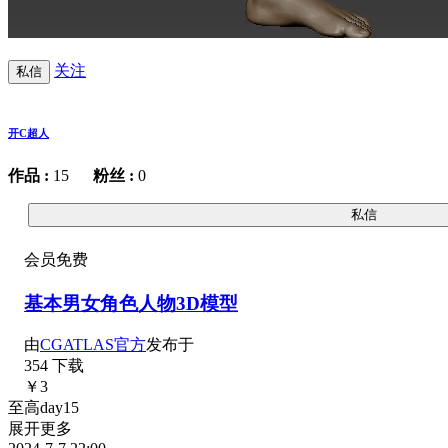
关注
私信
开C超人
作品 :
15
粉丝 :
0
私信
会员免费
基本男女角色人物3D模型
由
CGATLAS官方
发布于
354 下载
￥3
至高day15
展开更多