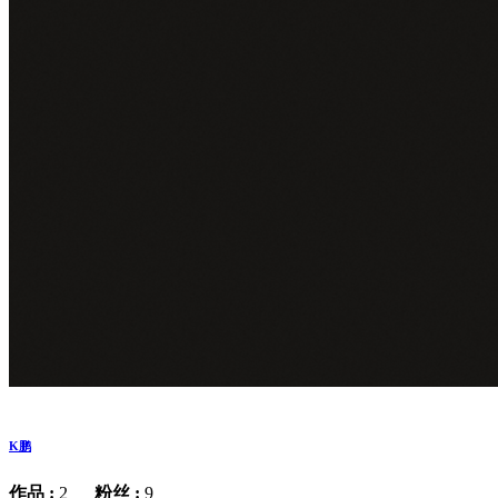
K鹏
作品 :
2
粉丝 :
9