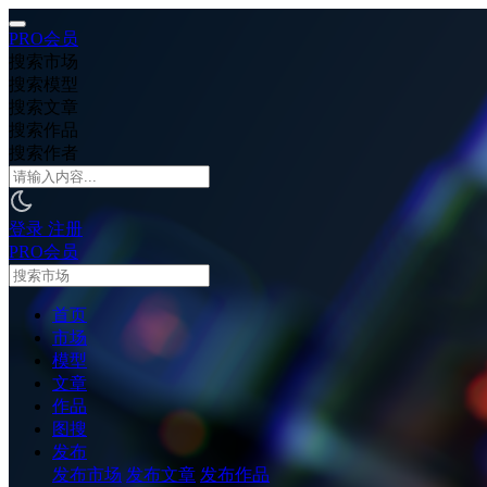
PRO会员
搜索市场
搜索模型
搜索文章
搜索作品
搜索作者
登录
注册
PRO会员
首页
市场
模型
文章
作品
图搜
发布
发布市场
发布文章
发布作品