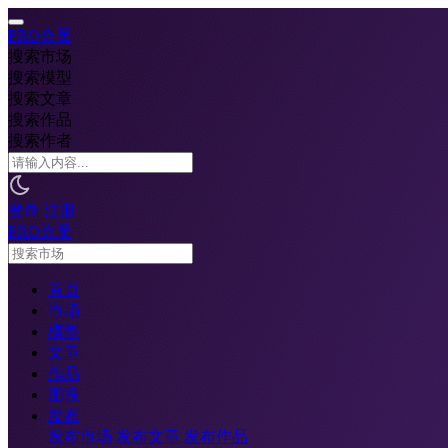
PRO会员
搜索市场
搜索模型
搜索文章
搜索作品
搜索作者
登录
注册
PRO会员
首页
市场
模型
文章
作品
图搜
发布
发布市场
发布文章
发布作品