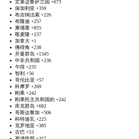
文莱达鲁萨兰国
+673
保加利亚
+359
布吉纳法索
+226
布隆迪
+257
柬埔寨
+855
喀麦隆
+237
加拿大
+1
佛得角
+238
开曼群岛
+1345
中非共和国
+236
乍得
+235
智利
+56
哥伦比亚
+57
科摩罗
+269
刚果
+242
刚果民主共和国的
+242
库克群岛
+682
哥斯达黎加
+506
科特迪瓦
+225
克罗地亚
+385
古巴
+53
塞浦路斯
+357