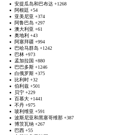
安提瓜岛和巴布达
+1268
阿根廷
+54
亚美尼亚
+374
阿鲁巴岛
+297
澳大利亚
+61
奥地利
+43
阿塞拜疆
+994
巴哈马群岛
+1242
巴林
+973
孟加拉国
+880
巴巴多斯
+1246
白俄罗斯
+375
比利时
+32
伯利兹
+501
贝宁
+229
百慕大
+1441
不丹
+975
玻利维亚
+591
波斯尼亚和黑塞哥维那
+387
博茨瓦纳
+267
巴西
+55