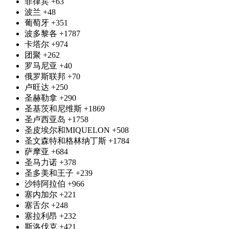
菲律宾
+63
波兰
+48
葡萄牙
+351
波多黎各
+1787
卡塔尔
+974
团聚
+262
罗马尼亚
+40
俄罗斯联邦
+70
卢旺达
+250
圣赫勒拿
+290
圣基茨和尼维斯
+1869
圣卢西亚岛
+1758
圣皮埃尔和MIQUELON
+508
圣文森特和格林纳丁斯
+1784
萨摩亚
+684
圣马力诺
+378
圣多美和王子
+239
沙特阿拉伯
+966
塞内加尔
+221
塞舌尔
+248
塞拉利昂
+232
斯洛伐克
+421