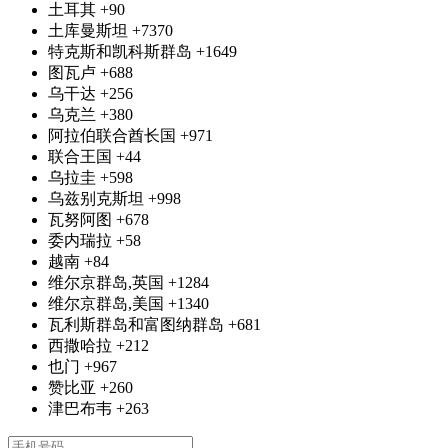
土耳其
+90
土库曼斯坦
+7370
特克斯和凯科斯群岛
+1649
图瓦卢
+688
乌干达
+256
乌克兰
+380
阿拉伯联合酋长国
+971
联合王国
+44
乌拉圭
+598
乌兹别克斯坦
+998
瓦努阿图
+678
委内瑞拉
+58
越南
+84
维尔京群岛,英国
+1284
维尔京群岛,美国
+1340
瓦利斯群岛和富图纳群岛
+681
西撒哈拉
+212
也门
+967
赞比亚
+260
津巴布韦
+263