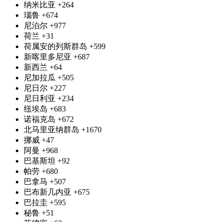
纳米比亚
+264
瑙鲁
+674
尼泊尔
+977
荷兰
+31
荷属安的列斯群岛
+599
新喀里多尼亚
+687
新西兰
+64
尼加拉瓜
+505
尼日尔
+227
尼日利亚
+234
纽埃岛
+683
诺福克岛
+672
北马里亚纳群岛
+1670
挪威
+47
阿曼
+968
巴基斯坦
+92
帕劳
+680
巴拿马
+507
巴布新几内亚
+675
巴拉圭
+595
秘鲁
+51