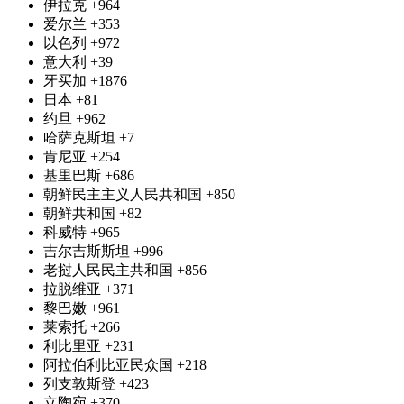
伊拉克
+964
爱尔兰
+353
以色列
+972
意大利
+39
牙买加
+1876
日本
+81
约旦
+962
哈萨克斯坦
+7
肯尼亚
+254
基里巴斯
+686
朝鲜民主主义人民共和国
+850
朝鲜共和国
+82
科威特
+965
吉尔吉斯斯坦
+996
老挝人民民主共和国
+856
拉脱维亚
+371
黎巴嫩
+961
莱索托
+266
利比里亚
+231
阿拉伯利比亚民众国
+218
列支敦斯登
+423
立陶宛
+370