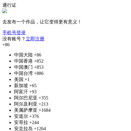
通行证
去发布一个作品，让它变得更有意义！
手机号登录
没有账号？
立即注册
+86
中国大陆
+86
中国香港
+852
中国澳门
+853
中国台湾
+886
美国
+1
新加坡
+65
阿富汗
+93
阿尔巴尼亚
+355
阿尔及利亚
+213
美属萨摩亚
+1684
安道尔
+376
安哥拉
+244
安圭拉岛
+1264