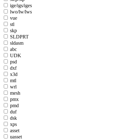
ige/igs/iges
lwo/lw/lws
vue
stl
skp
SLDPRT
sldasm
abc
UDK
psd
dxf
x3d
mtl
wrl
mesh
pmx
pmd
duf
dsk
xps
asset
uasset