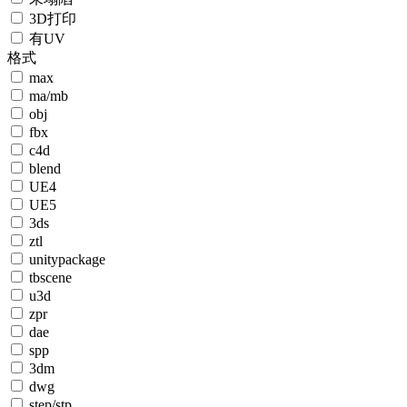
3D打印
有UV
格式
max
ma/mb
obj
fbx
c4d
blend
UE4
UE5
3ds
ztl
unitypackage
tbscene
u3d
zpr
dae
spp
3dm
dwg
step/stp