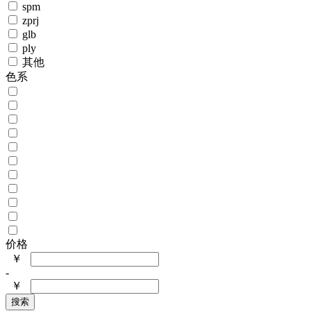
spm
zprj
glb
ply
其他
色系
价格
￥
-
￥
搜索