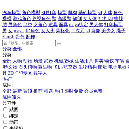
汽车模型
角色模型
3D打印
模型
肌肉
基础模型
stl
人体
角色
裸模
游戏角色
影视角色
鞋
高跟鞋
解剖
女人体
3D打印
蝴蝶
结
男角色
鸟类
女角色
道具
面具
maya绑定
男人体
打印模型
男
女
maya
3D角色
女人头
风格化
二次元
stl
肖像
美少女
绳子
zbrush
骨骼
配饰
分类:
全部
分类:
全部
人物
动物
场景
武器
机械/器械
生活用具
舞美/会议
车辆
塑/文物
石头植物
微生物
飞机/航空器
生物结构
船艇
电子电器
具
3D打印专区
数字人
:
热门
属性:
全部
最新
置顶
推荐
精选
热门
限时免费
会员免费
属性筛选
兼容性
贴图
绑定
动画
未塌陷