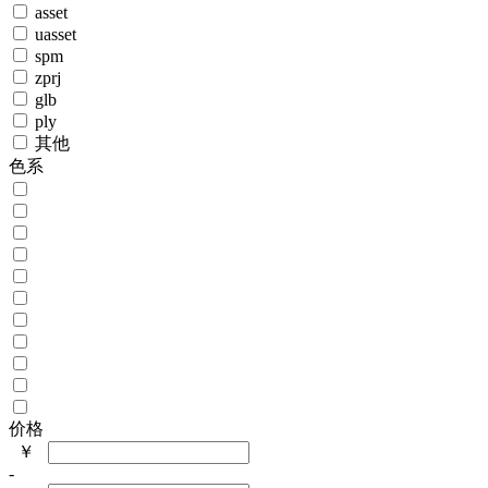
asset
uasset
spm
zprj
glb
ply
其他
色系
价格
￥
-