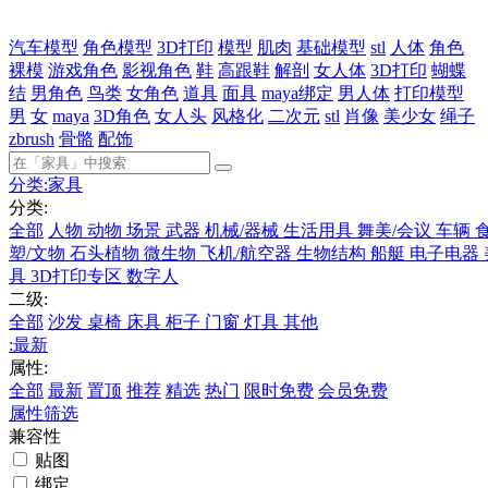
汽车模型
角色模型
3D打印
模型
肌肉
基础模型
stl
人体
角色
裸模
游戏角色
影视角色
鞋
高跟鞋
解剖
女人体
3D打印
蝴蝶
结
男角色
鸟类
女角色
道具
面具
maya绑定
男人体
打印模型
男
女
maya
3D角色
女人头
风格化
二次元
stl
肖像
美少女
绳子
zbrush
骨骼
配饰
分类:
家具
分类:
全部
人物
动物
场景
武器
机械/器械
生活用具
舞美/会议
车辆
塑/文物
石头植物
微生物
飞机/航空器
生物结构
船艇
电子电器
具
3D打印专区
数字人
二级:
全部
沙发
桌椅
床具
柜子
门窗
灯具
其他
:
最新
属性:
全部
最新
置顶
推荐
精选
热门
限时免费
会员免费
属性筛选
兼容性
贴图
绑定