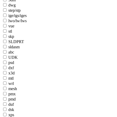
dwg
step/stp
ige/igs/iges
lwo/lw/lws
vue
stl
skp
SLDPRT
sldasm
abc
UDK
psd
dxf
x3d
mtl
wrl
mesh
pmx
pmd
duf
dsk
xps