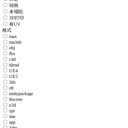
动画
未塌陷
3D打印
有UV
格式
max
ma/mb
obj
fbx
c4d
blend
UE4
UE5
3ds
ztl
unitypackage
tbscene
u3d
zpr
dae
spp
3dm