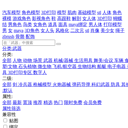
汽车模型
角色模型
3D打印
模型
肌肉
基础模型
stl
人体
角色
裸模
游戏角色
影视角色
鞋
高跟鞋
解剖
女人体
3D打印
蝴蝶
结
男角色
鸟类
女角色
道具
面具
maya绑定
男人体
打印模型
男
女
maya
3D角色
女人头
风格化
二次元
stl
肖像
美少女
绳子
zbrush
骨骼
配饰
分类:
武器
分类:
全部
人物
动物
场景
武器
机械/器械
生活用具
舞美/会议
车辆
塑/文物
石头植物
微生物
飞机/航空器
生物结构
船艇
电子电器
具
3D打印专区
数字人
二级:
全部
剑
冷兵器
枪械模型
火炮器械
弹药导弹
科幻武器
防具
其
:
默认
属性:
全部
最新
置顶
推荐
精选
热门
限时免费
会员免费
属性筛选
兼容性
贴图
绑定