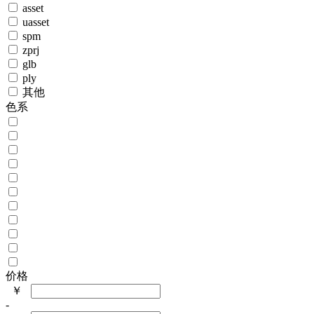
asset
uasset
spm
zprj
glb
ply
其他
色系
价格
￥
-