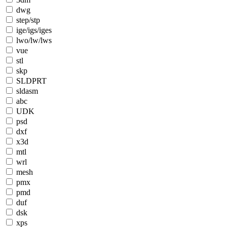
dwg
step/stp
ige/igs/iges
lwo/lw/lws
vue
stl
skp
SLDPRT
sldasm
abc
UDK
psd
dxf
x3d
mtl
wrl
mesh
pmx
pmd
duf
dsk
xps