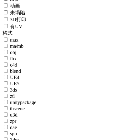
动画
未塌陷
3D打印
有UV
格式
max
ma/mb
obj
fbx
c4d
blend
UE4
UE5
3ds
ztl
unitypackage
tbscene
u3d
zpr
dae
spp
3dm